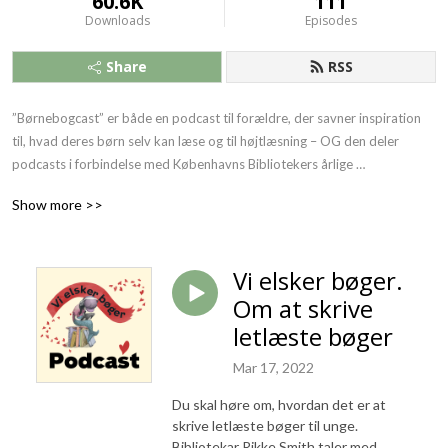
60.6K
111
Downloads
Episodes
Share
RSS
”Børnebogcast” er både en podcast til forældre, der savner inspiration 
til, hvad deres børn selv kan læse og til højtlæsning – OG den deler 
podcasts i forbindelse med Københavns Bibliotekers årlige 
børnelitteraturfestival ”Vi elsker bøger”.

Show more >>
Julie Arndrup, børnebibliotekar, har gæster i studiet og sammen hjælper 
de dig med at sortere i alle de mange dejlige bøger, der udkommer. Vi 
Vi elsker bøger.
snakker med bl.a. børn, forskere og forfattere om læsning og anbefaler 
Om at skrive
bunkevis af gode bøger.

letlæste bøger
”Vi elsker bøger” dykker ned i emner der vedrører børns litteratur, 
Mar 17, 2022
læsning og sproglige udvikling og er både foredrag og interviews.
Du skal høre om, hvordan det er at
skrive letlæste bøger til unge.
Bibliotekar Rikke Smith taler med