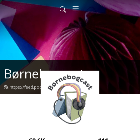
Børnebogcast
https://feed.podbean.com/bbcast/feed.xml