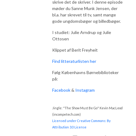
skrive det de skriver. I denne episode
møder du Sanne Munk Jensen, der
bl.a. har skrevet til tv, samt mange
gode ungdomsbøger og billedbøger.
I studiet: Julie Arndrup og Julie
Ottosen
Klippet af Berit Freyheit
Find litteraturlisten her
Følg Københavns Børnebiblioteker
på:
Facebook
&
Instagram
Jingle: "The Show Must Be Go" Kevin MacLeod
(incompetech.com)
Licensed under Creative Commons: By
Attribution 3.0 License