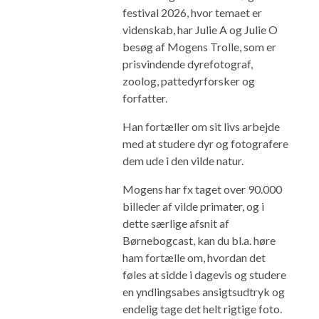
festival 2026, hvor temaet er
videnskab, har Julie A og Julie O
besøg af Mogens Trolle, som er
prisvindende dyrefotograf,
zoolog, pattedyrforsker og
forfatter.
Han fortæller om sit livs arbejde
med at studere dyr og fotografere
dem ude i den vilde natur.
Mogens har fx taget over 90.000
billeder af vilde primater, og i
dette særlige afsnit af
Børnebogcast, kan du bl.a. høre
ham fortælle om, hvordan det
føles at sidde i dagevis og studere
en yndlingsabes ansigtsudtryk og
endelig tage det helt rigtige foto.