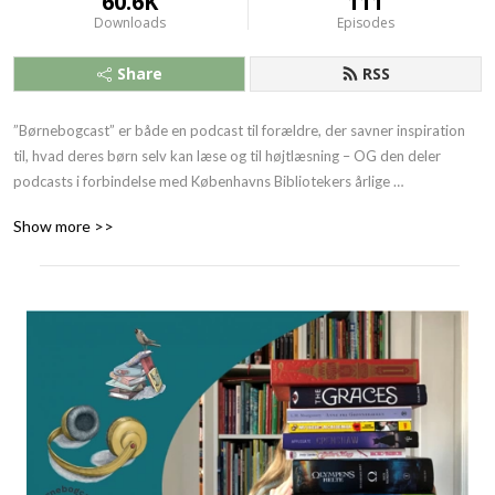
60.6K
111
Downloads
Episodes
Share
RSS
”Børnebogcast” er både en podcast til forældre, der savner inspiration 
til, hvad deres børn selv kan læse og til højtlæsning – OG den deler 
podcasts i forbindelse med Københavns Bibliotekers årlige 
børnelitteraturfestival ”Vi elsker bøger”.

Show more >>
Julie Arndrup, børnebibliotekar, har gæster i studiet og sammen hjælper 
de dig med at sortere i alle de mange dejlige bøger, der udkommer. Vi 
snakker med bl.a. børn, forskere og forfattere om læsning og anbefaler 
bunkevis af gode bøger.

”Vi elsker bøger” dykker ned i emner der vedrører børns litteratur, 
læsning og sproglige udvikling og er både foredrag og interviews.