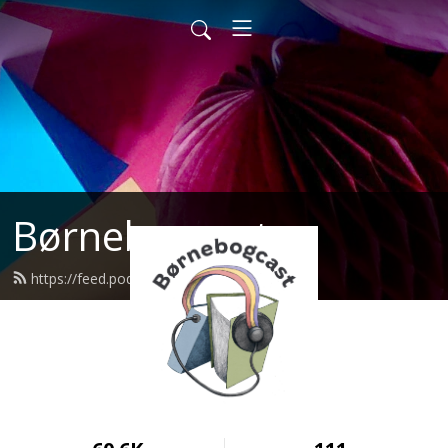
Børnebogcast
https://feed.podbean.com/bbcast/feed.xml