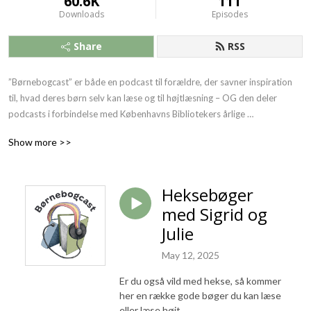
60.6K
111
Downloads
Episodes
Share
RSS
”Børnebogcast” er både en podcast til forældre, der savner inspiration 
til, hvad deres børn selv kan læse og til højtlæsning – OG den deler 
podcasts i forbindelse med Københavns Bibliotekers årlige 
børnelitteraturfestival ”Vi elsker bøger”.

Show more >>
Julie Arndrup, børnebibliotekar, har gæster i studiet og sammen hjælper 
de dig med at sortere i alle de mange dejlige bøger, der udkommer. Vi 
Heksebøger
snakker med bl.a. børn, forskere og forfattere om læsning og anbefaler 
med Sigrid og
bunkevis af gode bøger.

Julie
”Vi elsker bøger” dykker ned i emner der vedrører børns litteratur, 
May 12, 2025
læsning og sproglige udvikling og er både foredrag og interviews.
Er du også vild med hekse, så kommer
her en række gode bøger du kan læse
eller læse højt.