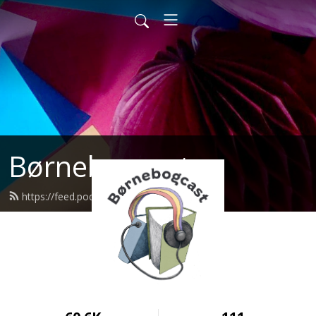
Børnebogcast
https://feed.podbean.com/bbcast/feed.xml